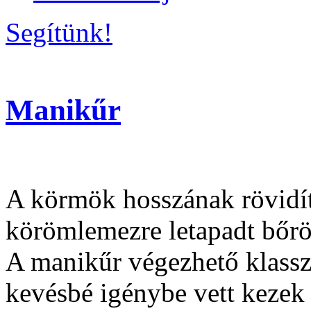
Segítünk!
Manikűr
A körmök hosszának rövidíté
körömlemezre letapadt bőrök
A manikűr végezhető klassz
kevésbé igénybe vett kezek