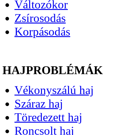
Változókor
Zsírosodás
Korpásodás
HAJPROBLÉMÁK
Vékonyszálú haj
Száraz haj
Töredezett haj
Roncsolt haj