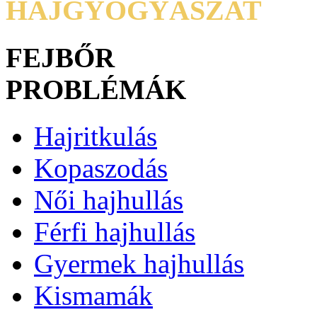
HAJGYÓGYÁSZAT
Hajritkulás
Kopaszodás
FEJBŐR
PROBLÉMÁK
Hajritkulás
Thinning hair
Korpásodás
Kopaszodás
Női hajhullás
Férfi hajhullás
Gyermek hajhullás
Kismamák