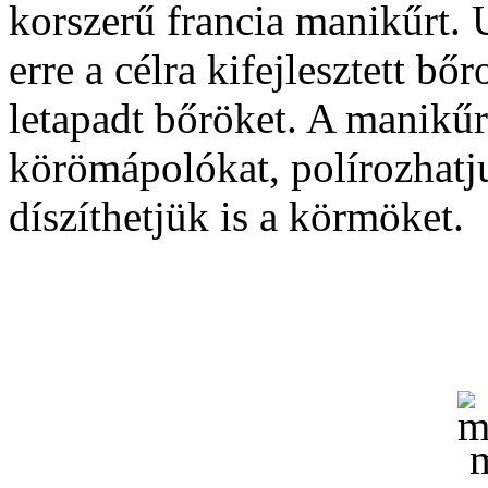
korszerű francia manikűrt. 
erre a célra kifejlesztett bő
letapadt bőröket. A manikű
körömápolókat, polírozhatju
díszíthetjük is a körmöket.