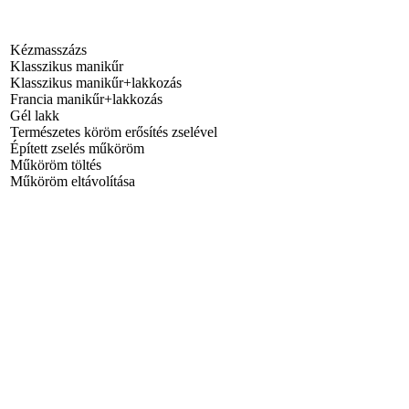
Kézmasszázs
Klasszikus manikűr
Klasszikus manikűr+lakkozás
Francia manikűr+lakkozás
Gél lakk
Természetes köröm erősítés zselével
Épített zselés műköröm
Műköröm töltés
Műköröm eltávolítása