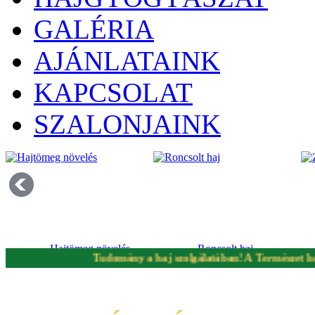
GALÉRIA
AJÁNLATAINK
KAPCSOLAT
SZALONJAINK
Hajtömeg növelés
Roncsolt haj
Tudomány a haj szolgálatában! A Természet hozzájá