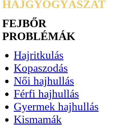
HAJGYÓGYÁSZAT
Hajritkulás
Kopaszodás
FEJBŐR
PROBLÉMÁK
Hajritkulás
Thinning hair
Korpásodás
Kopaszodás
Női hajhullás
Férfi hajhullás
Gyermek hajhullás
Kismamák