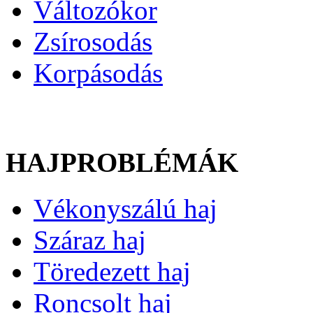
Változókor
Zsírosodás
Korpásodás
HAJPROBLÉMÁK
Vékonyszálú haj
Száraz haj
Töredezett haj
Roncsolt haj